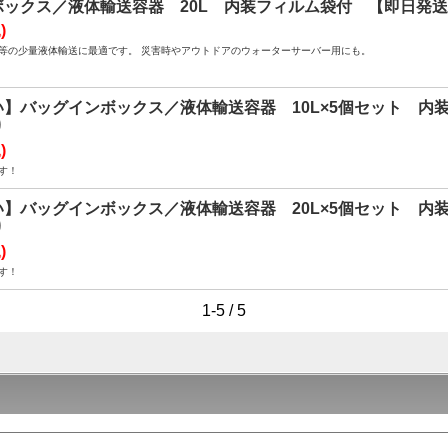
ボックス／液体輸送容器 20L 内装フィルム袋付 【即日発
)
等の少量液体輸送に最適です。 災害時やアウトドアのウォーターサーバー用にも。
】バッグインボックス／液体輸送容器 10L×5個セット 内
り
)
す！
】バッグインボックス／液体輸送容器 20L×5個セット 内
り
)
す！
1-5 / 5