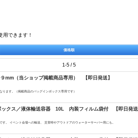
使用できます！
価格順
1-5 / 5
Φ９mm（当ショップ掲載商品専用） 【即日発送】
なります。（掲載商品のバッグインボックス専用です）
ボックス／液体輸送容器 10L 内装フィルム袋付 【即日発
です。 イベント会場への輸送、 災害時やアウトドアのウォーターサーバー用にも。