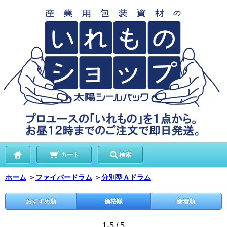
カート
検索
ホーム
＞
ファイバードラム
＞
分別型Ａドラム
おすすめ順
価格順
新着順
1-5 / 5