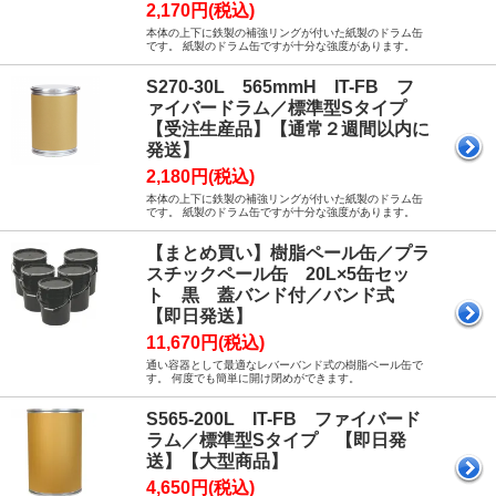
2,170円(税込)
本体の上下に鉄製の補強リングが付いた紙製のドラム缶
です。 紙製のドラム缶ですが十分な強度があります。
S270-30L 565mmH IT-FB フ
ァイバードラム／標準型Sタイプ
【受注生産品】【通常２週間以内に
発送】
2,180円(税込)
本体の上下に鉄製の補強リングが付いた紙製のドラム缶
です。 紙製のドラム缶ですが十分な強度があります。
【まとめ買い】樹脂ペール缶／プラ
スチックペール缶 20L×5缶セッ
ト 黒 蓋バンド付／バンド式
【即日発送】
11,670円(税込)
通い容器として最適なレバーバンド式の樹脂ペール缶で
す。 何度でも簡単に開け閉めができます。
S565-200L IT-FB ファイバード
ラム／標準型Sタイプ 【即日発
送】【大型商品】
4,650円(税込)