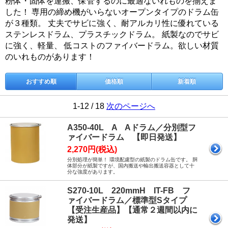
粉体・固体を運搬、保管するのに最適ないれものを揃えま
した！ 専用の締め機がいらないオープンタイプのドラム缶
が３種類。 丈夫でサビに強く、耐アルカリ性に優れている
ステンレスドラム、プラスチックドラム。 紙製なのでサビ
に強く、軽量、 低コストのファイバードラム。欲しい材質
のいれものがあります！
おすすめ順
価格順
新着順
1-12 / 18
次のページへ
A350-40L A Aドラム／分別型フ
ァイバードラム 【即日発送】
2,270円(税込)
分別処理が簡単！ 環境配慮型の紙製のドラム缶です。 胴
体部分が紙製ですが、国内搬送や輸出搬送容器として十
分な強度があります。
S270-10L 220mmH IT-FB フ
ァイバードラム／標準型Sタイプ
【受注生産品】【通常２週間以内に
発送】