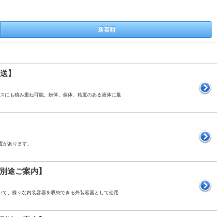
新着順
日発送】
ースにも積み重ね可能。粉体、個体、粘度のある液体に最
度があります。
送料別途ご案内】
おいて、様々な内装容器を収納できる外装容器として使用