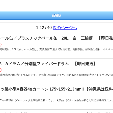
価格順
1-12 / 40
次のページへ
ペール缶／プラスチックペール缶 20L 白 三輪蓋 【即
)
簡単開封。20Lの白いペール缶は、充填温度70度まで対応可能。耐衝撃性、耐候性に優れ、小スペ
0L A Aドラム／分別型ファイバードラム 【即日発送】
)
環境配慮型の紙製のドラム缶です。 胴体部分が紙製ですが、国内搬送や輸出搬送容器として十分な強
 ドイツ製小型V容器4gカートン 175×155×213mmH【沖縄県は
4GV外装容器（Vマーク付き危険物輸送箱）です。 化学品・試薬・医薬品原料などの危険物輸送に