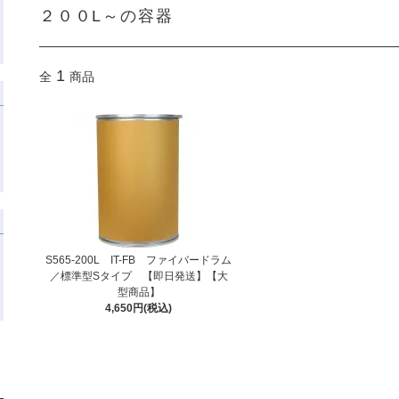
２００L～の容器
1
全
商品
S565-200L IT-FB ファイバードラム
／標準型Sタイプ 【即日発送】【大
型商品】
4,650円(税込)