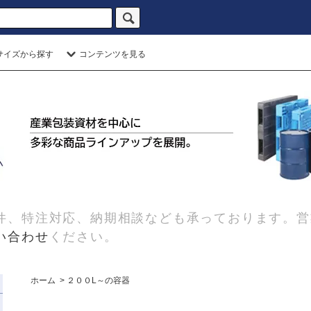
サイズから探す
コンテンツを見る
件、特注対応、納期相談なども承っております。営
い合わせ
ください。
ホーム
>
２００L～の容器