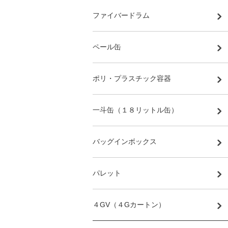
ファイバードラム
ペール缶
ポリ・プラスチック容器
一斗缶（１８リットル缶）
バッグインボックス
パレット
４GV（４Gカートン）