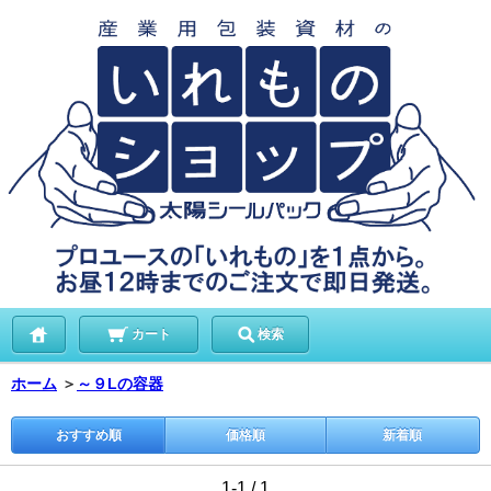
カート
検索
ホーム
＞
～９Lの容器
おすすめ順
価格順
新着順
1-1 / 1