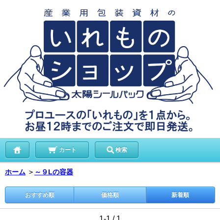
カート
検索
ホーム
＞
～９Lの容器
おすすめ順
価格順
新着順
1-1 / 1