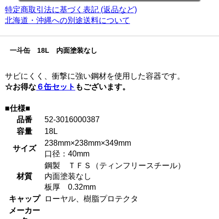
特定商取引法に基づく表記 (返品など)
北海道・沖縄への別途送料について
一斗缶 18L 内面塗装なし
サビにくく、衝撃に強い鋼材を使用した容器です。
☆お得な
６缶セット
もございます。
■仕様■
品番
52-3016000387
容量
18L
238mm×238mm×349mm
サイズ
口径：40mm
鋼製 ＴＦＳ（ティンフリースチール）
材質
内面塗装なし
板厚 0.32mm
キャップ
ローヤル、樹脂プロテクタ
メーカー