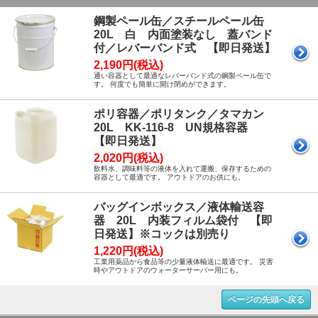
鋼製ペール缶／スチールペール缶
20L 白 内面塗装なし 蓋バンド
付／レバーバンド式 【即日発送】
2,190円(税込)
通い容器として最適なレバーバンド式の鋼製ペール缶で
す。 何度でも簡単に開け閉めができます。
ポリ容器／ポリタンク／タマカン
20L KK-116-8 UN規格容器
【即日発送】
2,020円(税込)
飲料水、調味料等の液体を入れて運搬、保存するための
容器として最適です。 アウトドアのお供にも。
バッグインボックス／液体輸送容
器 20L 内装フィルム袋付 【即
日発送】※コックは別売り
1,220円(税込)
工業用薬品から食品等の少量液体輸送に最適です。 災害
時やアウトドアのウォーターサーバー用にも。
ページの先頭へ戻る