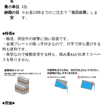
名
最小単位
1缶
納期の目
※お昼12時までのご注文で
「当日出荷」
しま
安
す。
■特長■
・輸送、荷役中の衝撃に強い容器です。
・金属プレートの取っ手付きなので、片手で持ち運びする
時も便利です。
・角型なので複数保管する時も、積み重ねが出来てスペー
スを取りません。
■用途■