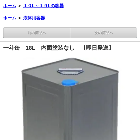
ホーム
＞
１０L～１９Lの容器
ホーム
＞
液体用容器
前の商品へ
次の商品へ
一斗缶 18L 内面塗装なし 【即日発送】