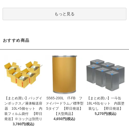
もっと見る
おすすめ商品
【まとめ買い】バッグイ
S565-200L IT-FB フ
【まとめ買い】一斗缶
ンボックス／液体輸送容
ァイバードラム／標準型
18L×6缶セット 内面塗
器 10L×5個セット 内
Sタイプ 【即日発送】
装なし 【即日発送】
装フィルム袋付 【即日
【大型商品】
5,270円(税込)
発送】※コックは別売り
4,650円(税込)
3,780円(税込)