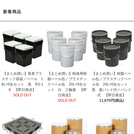
新着商品
【まとめ買い】角形プラ
【まとめ買い】粉体用樹
【まとめ買い】樹脂ペー
スチック容器／ペール 1
脂ペール缶／プラスチッ
ル缶／プラスチックペー
8L×5缶セット 黒 RS-1
クペール缶 20L×5缶セ
ル缶 20L×5缶セット
8 【即日発送】
ット 白 三輪蓋 【即
黒 蓋バンド付／バンド
SOLD OUT
日発送】
式 【即日発送】
SOLD OUT
11,670円(税込)