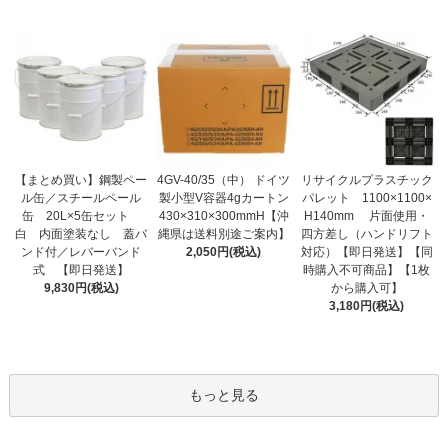
【まとめ買い】鋼製ペー
4GV-40/35（中） ドイツ
リサイクルプラスチック
ル缶／スチールペール
製小型V容器4gカートン
パレット 1100×1100×
缶 20L×5缶セット
430×310×300mmH【沖
H140mm 片面使用・
白 内面塗装なし 蓋バ
縄県は送料別途ご案内】
四方差し（ハンドリフト
ンド付／レバーバンド
2,050円(税込)
対応）【即日発送】【同
式 【即日発送】
時購入不可商品】【1枚
9,830円(税込)
から購入可】
3,180円(税込)
もっと見る