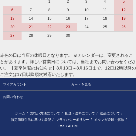
1
2
3
4
5
6
7
8
9
10
11
12
13
14
15
16
17
18
19
20
21
22
23
24
25
26
27
28
29
30
赤色の日は当店の休暇日となります。 ※カレンダーは、変更されるこ
とがあります。詳しい営業日については、当社までお問い合わせくださ
い。 【夏季休暇のお知らせ】8月13日～8月16日まで。12日12時以降の
ご注文は17日以降順次対応いたします。
マイアカウント
カートを見る
お問い合わせ
ホーム
/
支払い方法について
/
配送・送料について
/
返品について
/
特定商取引法に基づく表記
/
プライバシーポリシー
/
メルマガ登録・解除
/
RSS
/
ATOM