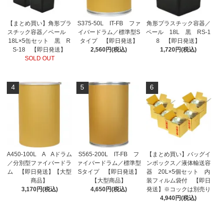
【まとめ買い】角形プラ
S375-50L IT-FB ファ
角形プラスチック容器／
スチック容器／ペール
イバードラム／標準型S
ペール 18L 黒 RS-1
18L×5缶セット 黒 R
タイプ 【即日発送】
8 【即日発送】
S-18 【即日発送】
2,560円(税込)
1,720円(税込)
SOLD OUT
4
5
6
A450-100L A Aドラム
S565-200L IT-FB フ
【まとめ買い】バッグイ
／分別型ファイバードラ
ァイバードラム／標準型
ンボックス／液体輸送容
ム 【即日発送】【大型
Sタイプ 【即日発送】
器 20L×5個セット 内
商品】
【大型商品】
装フィルム袋付 【即日
3,170円(税込)
4,650円(税込)
発送】※コックは別売り
4,940円(税込)