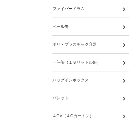
ファイバードラム
ペール缶
ポリ・プラスチック容器
一斗缶（１８リットル缶）
バッグインボックス
パレット
４GV（４Gカートン）