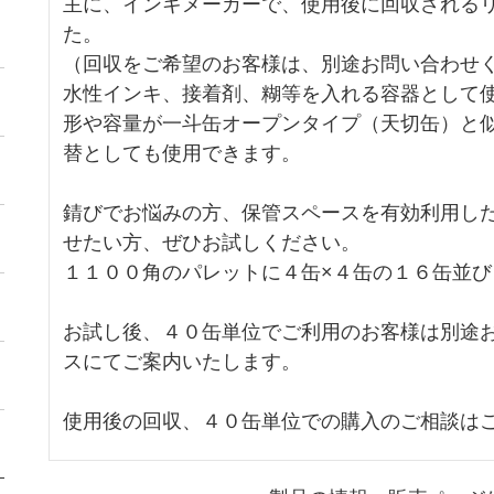
主に、インキメーカーで、使用後に回収される
た。
（回収をご希望のお客様は、別途お問い合わせ
水性インキ、接着剤、糊等を入れる容器として
形や容量が一斗缶オープンタイプ（天切缶）と
替としても使用できます。
錆びでお悩みの方、保管スペースを有効利用し
せたい方、ぜひお試しください。
１１００角のパレット
に４缶×４缶の１６缶並び
お試し後、４０缶単位でご利用のお客様は別途
スにてご案内いたします。
使用後の回収、４０缶単位での購入のご相談は