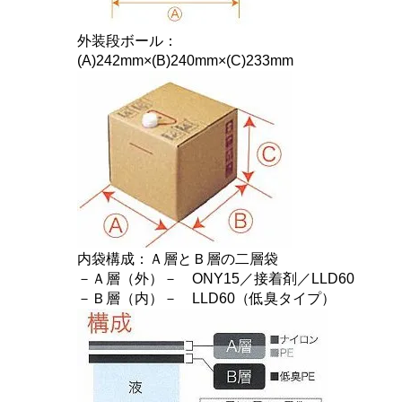
外装段ボール：
(A)242mm×(B)240mm×(C)233mm
内袋構成：Ａ層とＢ層の二層袋
－Ａ層（外）－ ONY15／接着剤／LLD60
－Ｂ層（内）－ LLD60（低臭タイプ）