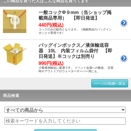
この商品を買った人はこんな商品も買ってます
一般コックΦ９mm（当ショップ掲
載商品専用） 【即日発送】
440円(税込)
コックのみの販売となります。（掲載商品のバッグイン
ボックス専用です）
バッグインボックス／液体輸送容
器 10L 内装フィルム袋付 【即
日発送】※コックは別売り
990円(税込)
少量液体輸送に最適です。 イベント会場への輸送、 災害
時やアウトドアのウォーターサーバー用にも。
ページの先頭へ戻る
商品検索