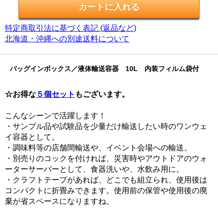
特定商取引法に基づく表記 (返品など)
北海道・沖縄への別途送料について
バッグインボックス／液体輸送容器 10L 内装フィルム袋付
☆お得な
５個セット
もございます。
こんなシーンで活躍します！
・サンプル品や試験品を少量だけ輸送したい時のワンウェ
イ容器として。
・調味料等の店舗間輸送や、イベント会場への輸送。
・別売りのコックを付ければ、災害時やアウトドアのウォ
ーターサーバーとして、食器洗いや、水飲み用に。
・クラフトテープがあれば、どこでも組立られ、使用後は
コンパクトに折畳みできます。使用前の保管や使用後の廃
棄が省スペースになりますね。