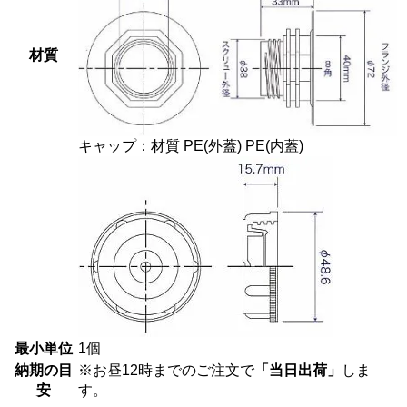
材質
キャップ：材質 PE(外蓋) PE(内蓋)
最小単位
1個
納期の目
※お昼12時までのご注文で
「当日出荷」
しま
安
す。