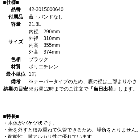
■仕様■
品番
42-3015000640
付属品
蓋・バンドなし
容量
21.3L
内径：290mm
外径：310mm
サイズ
内高：355mm
外高：374mm
色相
ブラック
材質
ポリエチレン
最小単位
1缶
備考
※テーパータイプのため、底の径は上部より小さ
納期の目安
※お昼12時までのご注文で
「当日出荷」
します。
■特長■
・本体がバケツ状です。
・蓋を外すと積み重ねて保管できるため、場所をとりません
・耐酸性、耐アルカリ性に優れています。