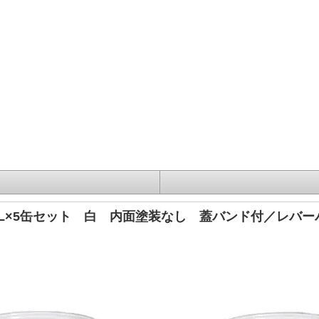
L×5缶セット 白 内面塗装なし 蓋バンド付／レバ