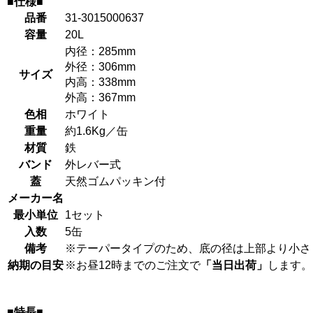
■仕様■
品番
31-3015000637
容量
20L
内径：285mm
外径：306mm
サイズ
内高：338mm
外高：367mm
色相
ホワイト
重量
約1.6Kg／缶
材質
鉄
バンド
外レバー式
蓋
天然ゴムパッキン付
メーカー名
最小単位
1セット
入数
5缶
備考
※テーパータイプのため、底の径は上部より小さ
納期の目安
※お昼12時までのご注文で
「当日出荷」
します。
■特長■