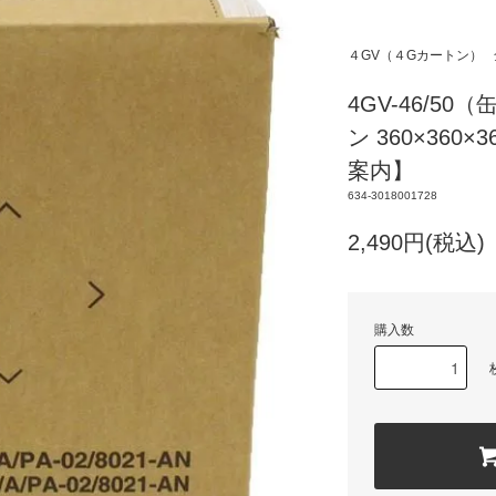
４GV（４Gカートン）
4GV-46/5
ン 360×36
案内】
634-3018001728
2,490円(税込
購入数