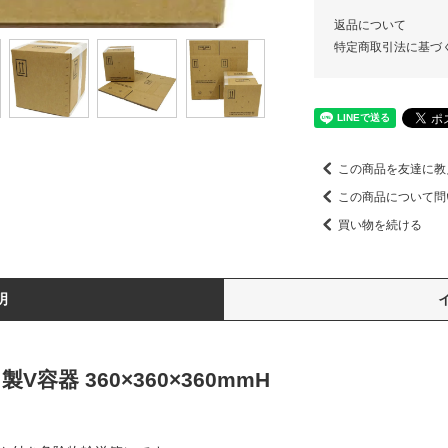
返品について
特定商取引法に基づ
この商品を友達に教
この商品について問
買い物を続ける
明
製V容器 360×360×360mmH