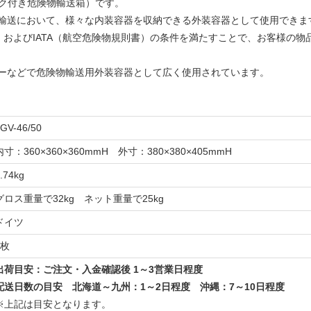
ーク付き危険物輸送箱）です。
輸送において、様々な内装容器を収納できる外装容器として使用できま
定）およびIATA（航空危険物規則書）の条件を満たすことで、お客様の
ーなどで危険物輸送用外装容器として広く使用されています。
GV-46/50
内寸：360×360×360mmH 外寸：380×380×405mmH
.74kg
グロス重量で32kg ネット重量で25kg
ドイツ
1枚
出荷目安：ご注文・入金確認後 1～3営業日程度
配送日数の目安 北海道～九州：1～2日程度 沖縄：7～10日程度
※上記は目安となります。