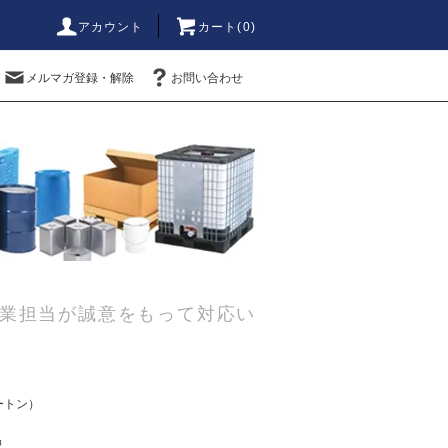
アカウント
カート(0)
メルマガ登録・解除
お問い合わせ
業担当が誠意をもって対応い
ートン）
品