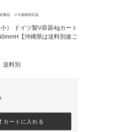
全商品
ＵＮ規格対応品
0（缶小） ドイツ製V容器4gカート
0×360mmH【沖縄県は送料別途ご
) 送料別
枚
カートに入れる