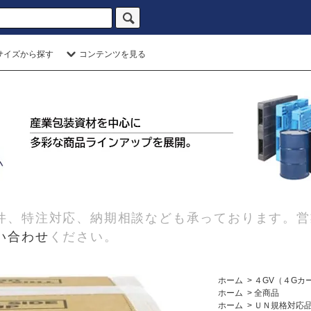
サイズから探す
コンテンツを見る
件、特注対応、納期相談なども承っております。営
い合わせ
ください。
ホーム
>
４GV（４Gカ
ホーム
>
全商品
ホーム
>
ＵＮ規格対応