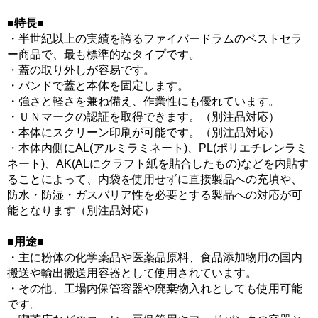
■特長■
・半世紀以上の実績を誇るファイバードラムのベストセラ
ー商品で、最も標準的なタイプです。
・蓋の取り外しが容易です。
・バンドで蓋と本体を固定します。
・強さと軽さを兼ね備え、作業性にも優れています。
・ＵＮマークの認証を取得できます。（別注品対応）
・本体にスクリーン印刷が可能です。（別注品対応）
・本体内側にAL(アルミラミネート)、PL(ポリエチレンラミ
ネート)、AK(ALにクラフト紙を貼合したもの)などを内貼す
ることによって、内袋を使用せずに直接製品への充填や、
防水・防湿・ガスバリア性を必要とする製品への対応が可
能となります（別注品対応）
■用途■
・主に粉体の化学薬品や医薬品原料、食品添加物用の国内
搬送や輸出搬送用容器として使用されています。
・その他、工場内保管容器や廃棄物入れとしても使用可能
です。