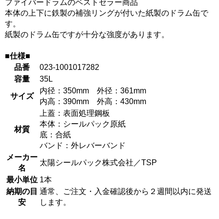
ファイバードラムのベストセラー商品
本体の上下に鉄製の補強リングが付いた紙製のドラム缶で
す。
紙製のドラム缶ですが十分な強度があります。
■仕様■
品番
023-1001017282
容量
35L
内径：350mm 外径：361mm
サイズ
内高：390mm 外高：430mm
上蓋：表面処理鋼板
本体：シールパック原紙
材質
底：合紙
バンド：外レバーバンド
メーカー
太陽シールパック株式会社／TSP
名
最小単位
1本
納期の目
通常、ご注文・入金確認後から２週間以内に発送
安
します。