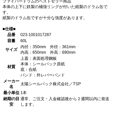
ファイバードラムのベストセラー商品
本体の上下に鉄製の補強リングが付いた紙製のドラム缶で
す。
紙製のドラム缶ですが十分な強度があります。
■仕様■
品番
023-1001017287
容量
60L
内径：350mm 外径：361mm
サイズ
内高：650mm 外高：690mm
上蓋：表面処理鋼板
本体：シールパック原紙
材質
底：合紙
バンド：外レバーバンド
メーカー
太陽シールパック株式会社／TSP
名
最小単位
1本
納期の目
通常、ご注文・入金確認後から２週間以内に発送
安
します。