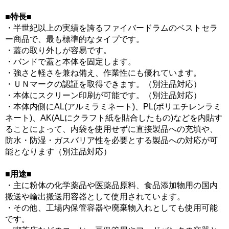
■特長■
・半世紀以上の実績を誇るファイバードラムのベストセラ
ー商品で、最も標準的なタイプです。
・蓋の取り外しが容易です。
・バンドで蓋と本体を固定します。
・強さと軽さを兼ね備え、作業性にも優れています。
・ＵＮマークの認証を取得できます。（別注品対応）
・本体にスクリーン印刷が可能です。（別注品対応）
・本体内側にAL(アルミラミネート)、PL(ポリエチレンラミ
ネート)、AK(ALにクラフト紙を貼合したもの)などを内貼す
ることによって、内袋を使用せずに直接製品への充填や、
防水・防湿・ガスバリア性を必要とする製品への対応が可
能となります（別注品対応）
■用途■
・主に粉体の化学薬品や医薬品原料、食品添加物用の国内
搬送や輸出搬送用容器として使用されています。
・その他、工場内保管容器や廃棄物入れとしても使用可能
です。