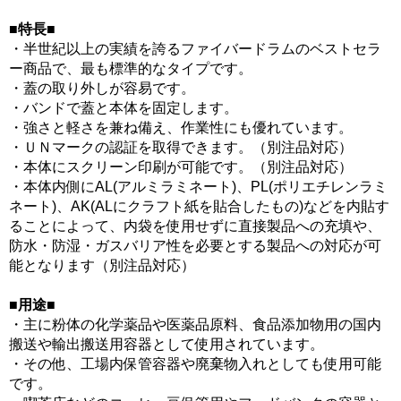
■特長■
・半世紀以上の実績を誇るファイバードラムのベストセラ
ー商品で、最も標準的なタイプです。
・蓋の取り外しが容易です。
・バンドで蓋と本体を固定します。
・強さと軽さを兼ね備え、作業性にも優れています。
・ＵＮマークの認証を取得できます。（別注品対応）
・本体にスクリーン印刷が可能です。（別注品対応）
・本体内側にAL(アルミラミネート)、PL(ポリエチレンラミ
ネート)、AK(ALにクラフト紙を貼合したもの)などを内貼す
ることによって、内袋を使用せずに直接製品への充填や、
防水・防湿・ガスバリア性を必要とする製品への対応が可
能となります（別注品対応）
■用途■
・主に粉体の化学薬品や医薬品原料、食品添加物用の国内
搬送や輸出搬送用容器として使用されています。
・その他、工場内保管容器や廃棄物入れとしても使用可能
です。