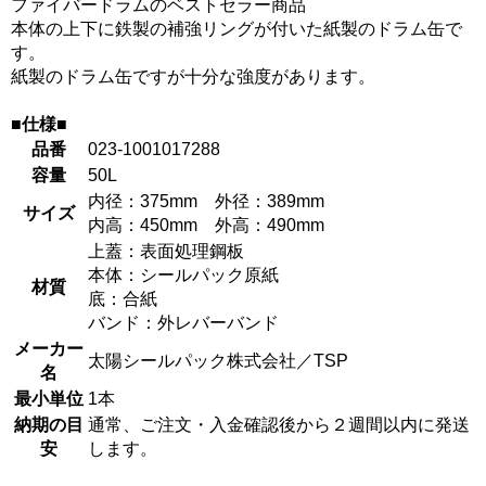
ファイバードラムのベストセラー商品
本体の上下に鉄製の補強リングが付いた紙製のドラム缶で
す。
紙製のドラム缶ですが十分な強度があります。
■仕様■
品番
023-1001017288
容量
50L
内径：375mm 外径：389mm
サイズ
内高：450mm 外高：490mm
上蓋：表面処理鋼板
本体：シールパック原紙
材質
底：合紙
バンド：外レバーバンド
メーカー
太陽シールパック株式会社／TSP
名
最小単位
1本
納期の目
通常、ご注文・入金確認後から２週間以内に発送
安
します。