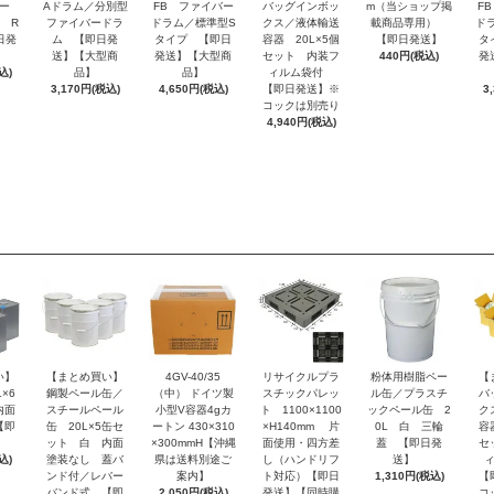
ー
Aドラム／分別型
FB ファイバー
バッグインボッ
m（当ショップ掲
F
 R
ファイバードラ
ドラム／標準型S
クス／液体輸送
載商品専用）
ド
日発
ム 【即日発
タイプ 【即日
容器 20L×5個
【即日発送】
タ
送】【大型商
発送】【大型商
セット 内装フ
440円(税込)
発
込)
品】
品】
ィルム袋付
3,170円(税込)
4,650円(税込)
【即日発送】※
3
コックは別売り
4,940円(税込)
い】
【まとめ買い】
4GV-40/35
リサイクルプラ
粉体用樹脂ペー
【
×6
鋼製ペール缶／
（中） ドイツ製
スチックパレッ
ル缶／プラスチ
バ
内面
スチールペール
小型V容器4gカ
ト 1100×1100
ックペール缶 2
ク
【即
缶 20L×5缶セ
ートン 430×310
×H140mm 片
0L 白 三輪
容
ット 白 内面
×300mmH【沖縄
面使用・四方差
蓋 【即日発
セ
込)
塗装なし 蓋バ
県は送料別途ご
し（ハンドリフ
送】
ンド付／レバー
案内】
ト対応）【即日
1,310円(税込)
【
バンド式 【即
2,050円(税込)
発送】【同時購
コ