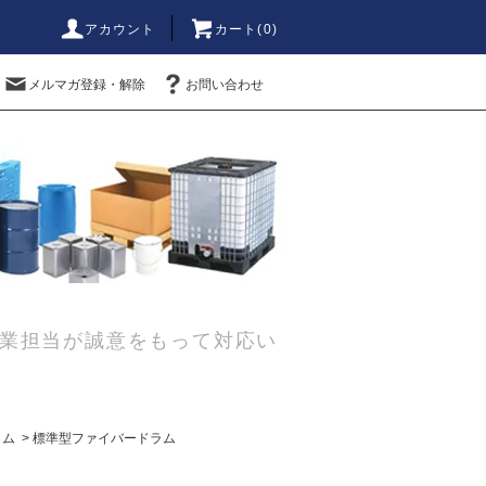
アカウント
カート(0)
メルマガ登録・解除
お問い合わせ
業担当が誠意をもって対応い
ラム
>
標準型ファイバードラム