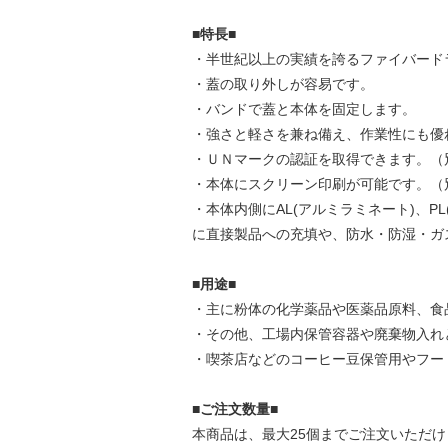
■特長■
・半世紀以上の実績を誇るファイバード
・蓋の取り外しが容易です。
・バンドで蓋と本体を固定します。
・強さと軽さを兼ね備え、作業性にも優
・ＵＮマークの認証を取得できます。（
・本体にスクリーン印刷が可能です。（
・本体内側にAL(アルミラミネート)、P
に直接製品への充填や、防水・防湿・ガ
■用途■
・主に粉体の化学薬品や医薬品原料、食
・その他、工場内保管容器や廃棄物入れ
・喫茶店などのコーヒー豆保管用やフー
■ご注文数量■
本商品は、最大25個までご注文いただけ