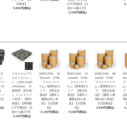
日発送】
入不可商品】【1
4
9,830円(税込)
枚から購入可】
3,180円(税込)
い】
リサイクルプラ
S565-250L 10
S565-240L 10
S565-230L 98
S5
缶／
スチックパレッ
50mmH IT-FB
10mmH IT-FB
0mmH IT-FB
5m
クペ
ト 1100×1100
ファイバード
ファイバード
ファイバードラ
フ
×5
×H140mm 片
ラム／標準型Sタ
ラム／標準型Sタ
ム／標準型Sタイ
ム
 黒
面使用・四方差
イプ 【受注生
イプ 【受注生
プ 【受注生産
プ
／バ
し（ハンドリフ
産品】【通常２
産品】【通常２
品】【通常２週
品
即日
ト対応）【即日
週間以内に発
週間以内に発
間以内に発送】
間
発送】【同時購
送】【大型商
送】【大型商
【大型商品】
税込)
入不可商品】【1
品】
品】
4,930円(税込)
4
枚から購入可】
5,150円(税込)
5,040円(税込)
3,180円(税込)