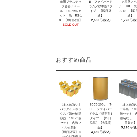
角形プラスチッ
B ファイバード
ク容器／ペ
ク容器／ペー
ラム／標準型Sタ
ル 18L 黒
ル 18L×5缶セ
イプ 【即日発
S-18 【即
ット 黒 RS-1
送】
送】
8 【即日発送】
2,560円(税込)
1,720円(税
SOLD OUT
おすすめ商品
【まとめ買い】
S565-200L IT-
【まとめ買
バッグインボッ
FB ファイバー
一斗缶 18L
クス／液体輸送
ドラム／標準型S
缶セット 
容器 10L×5個
タイプ 【即日
塗装なし 
セット 内装フ
発送】【大型商
日発送】
ィルム袋付
品】
5,270円(税
【即日発送】※
4,650円(税込)
コックは別売り