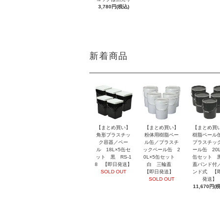
3,780円(税込)
新着商品
【まとめ買い】
【まとめ買い】
【まとめ買
角形プラスチッ
粉体用樹脂ペー
樹脂ペール
ク容器／ペー
ル缶／プラスチ
プラスチッ
ル 18L×5缶セ
ックペール缶 2
ール缶 20L
ット 黒 RS-1
0L×5缶セット
缶セット
8 【即日発送】
白 三輪蓋
蓋バンド付
SOLD OUT
【即日発送】
ンド式 【
SOLD OUT
発送】
11,670円(