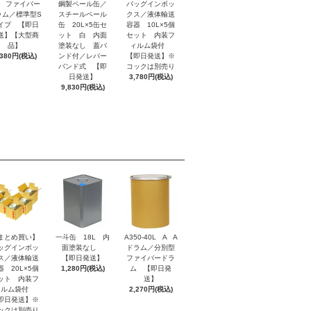
B ファイバー
鋼製ペール缶／
バッグインボッ
ラム／標準型S
スチールペール
クス／液体輸送
イプ 【即日
缶 20L×5缶セ
容器 10L×5個
送】【大型商
ット 白 内面
セット 内装フ
品】
塗装なし 蓋バ
ィルム袋付
,380円(税込)
ンド付／レバー
【即日発送】※
バンド式 【即
コックは別売り
日発送】
3,780円(税込)
9,830円(税込)
まとめ買い】
一斗缶 18L 内
A350-40L A A
ッグインボッ
面塗装なし
ドラム／分別型
ス／液体輸送
【即日発送】
ファイバードラ
器 20L×5個
1,280円(税込)
ム 【即日発
ット 内装フ
送】
ィルム袋付
2,270円(税込)
即日発送】※
ックは別売り