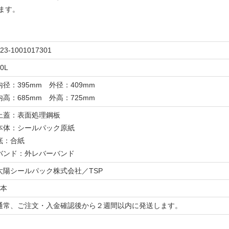
ます。
23-1001017301
0L
内径：395mm 外径：409mm
内高：685mm 外高：725mm
上蓋：表面処理鋼板
本体：シールパック原紙
底：合紙
バンド：外レバーバンド
太陽シールパック株式会社／TSP
1本
通常、ご注文・入金確認後から２週間以内に発送します。