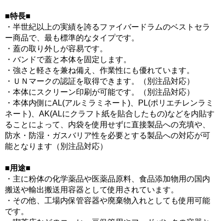
■特長■
・半世紀以上の実績を誇るファイバードラムのベストセラ
ー商品で、最も標準的なタイプです。
・蓋の取り外しが容易です。
・バンドで蓋と本体を固定します。
・強さと軽さを兼ね備え、作業性にも優れています。
・ＵＮマークの認証を取得できます。（別注品対応）
・本体にスクリーン印刷が可能です。（別注品対応）
・本体内側にAL(アルミラミネート)、PL(ポリエチレンラミ
ネート)、AK(ALにクラフト紙を貼合したもの)などを内貼す
ることによって、内袋を使用せずに直接製品への充填や、
防水・防湿・ガスバリア性を必要とする製品への対応が可
能となります（別注品対応）
■用途■
・主に粉体の化学薬品や医薬品原料、食品添加物用の国内
搬送や輸出搬送用容器として使用されています。
・その他、工場内保管容器や廃棄物入れとしても使用可能
です。