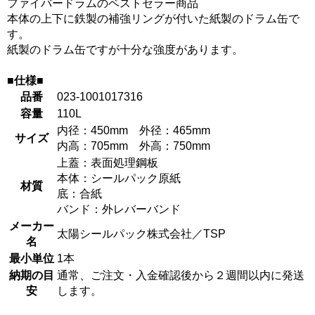
ファイバードラムのベストセラー商品
本体の上下に鉄製の補強リングが付いた紙製のドラム缶で
す。
紙製のドラム缶ですが十分な強度があります。
■仕様■
品番
023-1001017316
容量
110L
内径：450mm 外径：465mm
サイズ
内高：705mm 外高：750mm
上蓋：表面処理鋼板
本体：シールパック原紙
材質
底：合紙
バンド：外レバーバンド
メーカー
太陽シールパック株式会社／TSP
名
最小単位
1本
納期の目
通常、ご注文・入金確認後から２週間以内に発送
安
します。