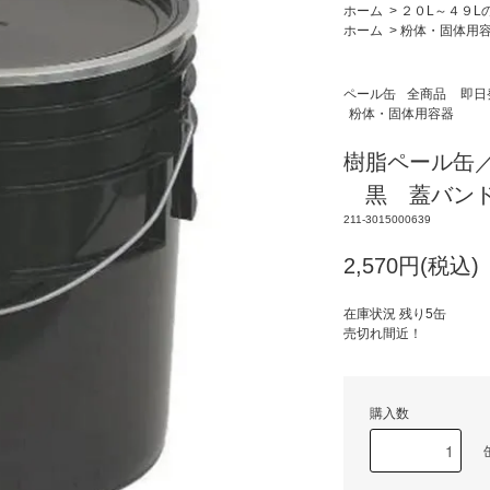
ホーム
>
２０L～４９L
ホーム
>
粉体・固体用
ペール缶
全商品
即日
粉体・固体用容器
樹脂ペール缶／
黒 蓋バンド
211-3015000639
2,570円(税込
在庫状況 残り5缶
売切れ間近！
購入数