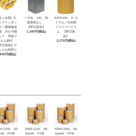
まとめ買い】
一斗缶 18L 内
A350-40L A A
ッグインボッ
面塗装なし
ドラム／分別型
ス／液体輸送
【即日発送】
ファイバードラ
器 20L×5個
1,280円(税込)
ム 【即日発
ット 内装フ
送】
ィルム袋付
2,270円(税込)
即日発送】※
ックは別売り
,940円(税込)
65-220L 93
S565-210L 89
S565-200L 86
mH IT-FB
0mmH IT-FB
0mmH IT-FB