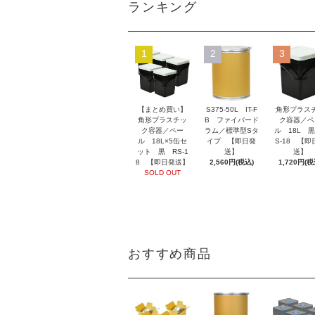
ランキング
1
2
3
【まとめ買い】
S375-50L IT-F
角形プラス
角形プラスチッ
B ファイバード
ク容器／ペ
ク容器／ペー
ラム／標準型Sタ
ル 18L 黒
ル 18L×5缶セ
イプ 【即日発
S-18 【即
ット 黒 RS-1
送】
送】
8 【即日発送】
2,560円(税込)
1,720円(税
SOLD OUT
おすすめ商品