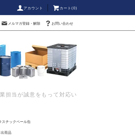
アカウント
カート(0)
メルマガ登録・解除
お問い合わせ
業担当が誠意をもって対応い
ラスチックペール缶
日出荷品