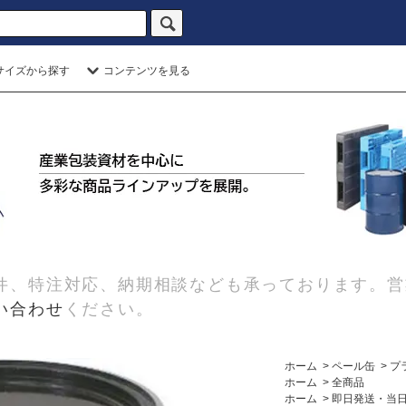
サイズから探す
コンテンツを見る
件、特注対応、納期相談なども承っております。営
い合わせ
ください。
ホーム
>
ペール缶
>
プ
ホーム
>
全商品
ホーム
>
即日発送・当