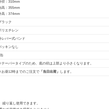
外径：310mm
内高：355mm
外高：374mm
ブラック
ポリエチレン
外レバー式バンド
パッキンなし
1缶
※テーパータイプのため、底の径は上部より小さくなります。
※お昼12時までのご注文で
「当日出荷」
します。
、繰り返し使用できます。