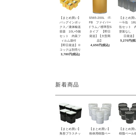
【まとめ買い】
S565-200L IT-
【まとめ買
バッグインボッ
FB ファイバー
一斗缶 18L
クス／液体輸送
ドラム／標準型S
缶セット 
容器 10L×5個
タイプ 【即日
塗装なし 
セット 内装フ
発送】【大型商
日発送】
ィルム袋付
品】
5,270円(税
【即日発送】※
4,650円(税込)
コックは別売り
3,780円(税込)
新着商品
【まとめ買い】
【まとめ買い】
【まとめ買
角形プラスチッ
粉体用樹脂ペー
樹脂ペール