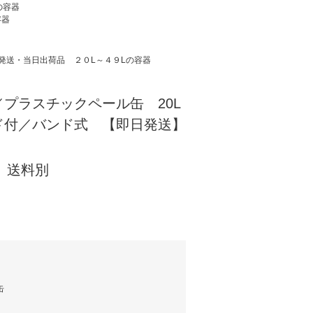
の容器
容器
発送・当日出荷品
２０L～４９Lの容器
プラスチックペール缶 20L
付／バンド式 【即日発送】
) 送料別
缶