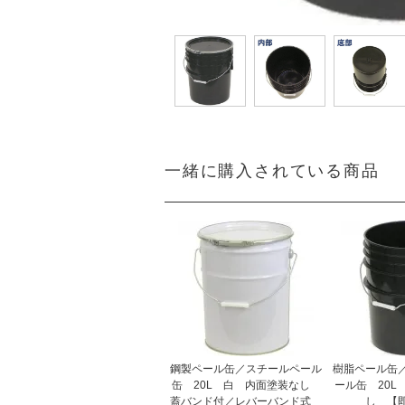
一緒に購入されている商品
鋼製ペール缶／スチールペール
樹脂ペール缶
缶 20L 白 内面塗装なし
ール缶 20L
蓋バンド付／レバーバンド式
し 【