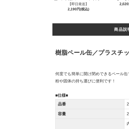
【即日発送】
2,02
2,190円(税込)
商品説
樹脂ペール缶／プラスチッ
何度でも簡単に開け閉めできるペール缶
粉や固体の持ち運びに便利です！
■仕様■
品番
2
容量
2