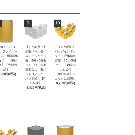
9
10
30-100L IT-
【まとめ買い】
【まとめ買い】
B ファイバー
鋼製ペール缶／
バッグインボッ
ラム／標準型S
スチールペール
クス／液体輸送
イプ 【即日
缶 20L×5缶セ
容器 10L×5個
送】【大型商
ット 白 内面
セット 内装フ
品】
塗装なし 蓋バ
ィルム袋付
,380円(税込)
ンド付／レバー
【即日発送】※
バンド式 【即
コックは別売り
日発送】
3,780円(税込)
9,830円(税込)