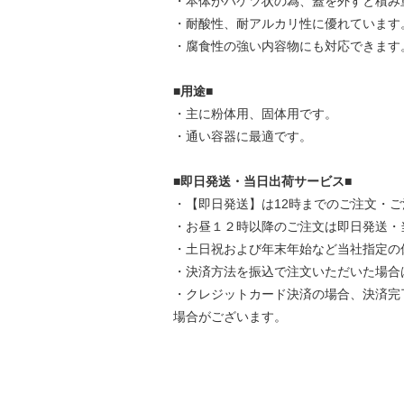
・本体がバケツ状の為、蓋を外すと積み
・耐酸性、耐アルカリ性に優れています
・腐食性の強い内容物にも対応できます
■用途■
・主に粉体用、固体用です。
・通い容器に最適です。
■即日発送・当日出荷サービス■
・【即日発送】は12時までのご注文・
・お昼１２時以降のご注文は即日発送・
・土日祝および年末年始など当社指定の
・決済方法を振込で注文いただいた場合
・クレジットカード決済の場合、決済完
場合がございます。