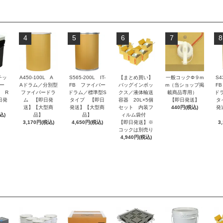
4
5
6
7
8
チッ
A450-100L A
S565-200L IT-
【まとめ買い】
一般コックΦ９m
S4
ー
Aドラム／分別型
FB ファイバー
バッグインボッ
m（当ショップ掲
F
 R
ファイバードラ
ドラム／標準型S
クス／液体輸送
載商品専用）
ド
日発
ム 【即日発
タイプ 【即日
容器 20L×5個
【即日発送】
タ
送】【大型商
発送】【大型商
セット 内装フ
440円(税込)
発
込)
品】
品】
ィルム袋付
3,170円(税込)
4,650円(税込)
【即日発送】※
3
コックは別売り
4,940円(税込)